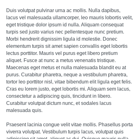
Duis volutpat pulvinar urna ac mollis. Nulla dapibus,
lacus vel malesuada ullamcorper, leo mauris lobortis velit,
eget tristique dolor ipsum id nulla. Aliquam consequat
turpis sed justo varius nec pellentesque nunc pretium.
Morbi hendrerit dignissim ligula id molestie. Donec
elementum turpis sit amet sapien convallis eget lobortis
lectus porttitor. Mauris vel purus eget libero pretium
aliquet. Fusce at nunc a metus venenatis tristique.
Maecenas eget metus et nulla malesuada blandit eu at
purus. Curabitur pharetra, neque a vestibulum pharetra,
tortor leo porttitor nisl, vitae bibendum elit ligula eget felis.
Cras eu lorem justo, eget lobortis mi. Aliquam sem lacus,
consectetur a adipiscing quis, tincidunt in libero.
Curabitur volutpat dictum nunc, et sodales lacus
malesuada quis.
Praesent lacinia congue velit vitae mollis. Phasellus porta
viverra volutpat. Vestibulum turpis lacus, volutpat quis
adipiscing sit amet, aliquet ac dui. Quisque mauris nulla,