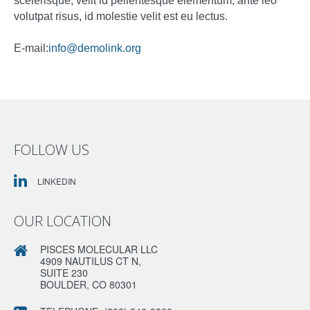
scelerisque, velit id pellentesque elementum, ante leo
volutpat risus, id molestie velit est eu lectus.
E-mail:
info@demolink.org
FOLLOW US
LINKEDIN
OUR LOCATION
PISCES MOLECULAR LLC
4909 NAUTILUS CT N,
SUITE 230
BOULDER, CO 80301